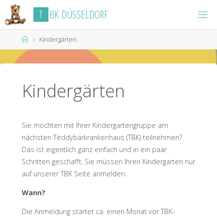
Skip
T
B
K
D
Ü
S
S
E
L
D
O
R
F
to
content
Home
Kindergärten
Kindergärten
Sie möchten mit Ihrer Kindergartengruppe am
nächsten Teddybärkrankenhaus (TBK) teilnehmen?
Das ist eigentlich ganz einfach und in ein paar
Schritten geschafft. Sie müssen Ihren Kindergarten nur
auf unserer TBK Seite anmelden.
Wann?
Die Anmeldung startet ca. einen Monat vor TBK-