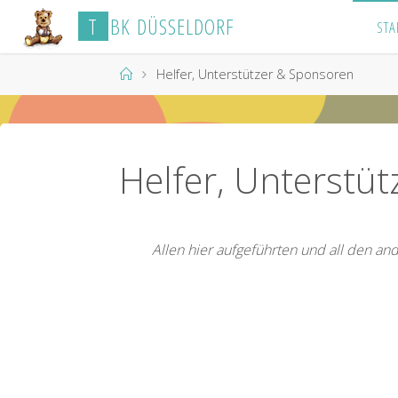
Skip
T
B
K
D
Ü
S
S
E
L
D
O
R
F
STA
to
content
Home
Helfer, Unterstützer & Sponsoren
Helfer, Unterstü
Allen hier aufgeführten und all den an