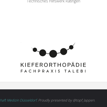
Technisches Hilfswerk Ratingen
haft Medizin Düsseldorf
. Proudly presented by @topf_lappen.