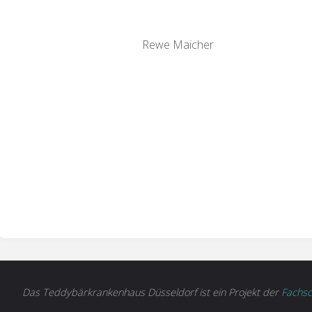
Rewe Maicher
Das Teddybärkrankenhaus Düsseldorf ist ein Projekt der
Fachsc